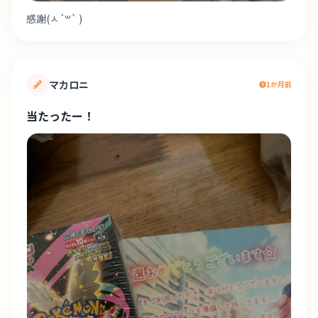
感謝(ㅅ´꒳` )
マカロニ
1か月前
当たったー！