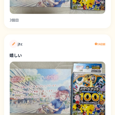
3個目
jtc
16日前
嬉しい