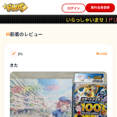
無料会員登録
ログイン
いらっしゃいませ！
ドリパ
へよ
新着のレビュー
jtc
15日前
きた