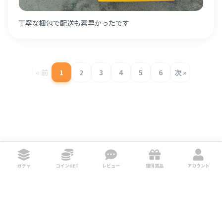
丁寧な梱包で配送も素早かったです
« 前
1
2
3
4
5
6
次 »
ガチャ
コインGET
レビュー
獲得賞品
アカウント