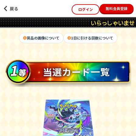
戻る
無料会員登録
ログイン
98
98
.1
.1
%
%
還元率
いらっしゃいませ！
提供割合
3
1
等
等
4
等
319
5
1
1/5アド確定･1コイ
1/5アド確定･1コイ
1
1
/
/
.0
1
/
.2
新弾BOXチャレンジ アビスアイ
ン保証
ン保証
賞品の画像について
1日に引ける回数について