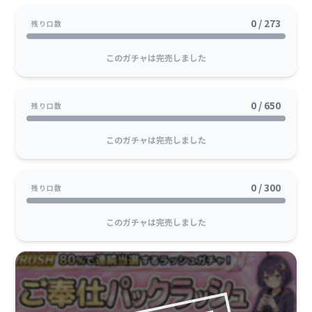
3
1
等
等
4
等
27
2
1
1/2アド確定･10コ
1/2アド確定･10コ
1
1
/
/
.1
1
/
.9
お試しスタートデッキガチャ
イン保証
イン保証
0 / 273
残り口数
SOLD OUT
結果発表を見る！
このガチャは完売しました
100
100
.2
.2
%
%
還元率
提供割合
3
1
等
等
4
等
29
2
2
1/2アド確定･5コ
1/2アド確定･5コ
1
1
/
/
.1
1
/
.0
お試しスタートデッキガチャ
イン保証
イン保証
0 / 650
残り口数
SOLD OUT
結果発表を見る！
このガチャは完売しました
97
97
.4
.4
%
%
還元率
提供割合
3
1
等
等
4
等
30
2
2
1/2アド確定･5コ
1/2アド確定･5コ
1
1
/
/
.1
1
/
.0
お試しスタートデッキガチャ3
イン保証
イン保証
0 / 300
残り口数
結果発表を見る！
このガチャは完売しました