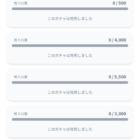
コイン保証
コイン保証
0 / 500
残り口数
SOLD OUT
結果発表を見る！
このガチャは完売しました
102
102
.9
.9
%
%
還元率
提供割合
3
1
等
等
2
4
等
等
4000
2
137
2
1/2アド確定･10コ
1/2アド確定･10コ
1
/
1
/
.0
1
1
/
/
.0
超豪華ガールズパック
イン保証
イン保証
0 / 4,000
残り口数
SOLD OUT
結果発表を見る！
このガチャは完売しました
103
103
.8
.8
%
%
還元率
提供割合
3
1
等
等
2
4
等
等
5500
3
189
1
1/3アド確定･45コ
1/3アド確定･45コ
1
/
1
/
.0
1
1
/
/
.4
漆黒
イン保証
イン保証
0 / 5,500
残り口数
SOLD OUT
結果発表を見る！
このガチャは完売しました
98
98
.9
.9
%
%
還元率
提供割合
3
1
等
等
2
4
等
等
3000
3
103
1
1/3アド確定･55コ
1/3アド確定･55コ
1
/
1
/
.0
1
/
1
/
.5
聖域
イン保証
イン保証
0 / 3,000
残り口数
SOLD OUT
結果発表を見る！
このガチャは完売しました
101
101
.1
.1
%
%
還元率
提供割合