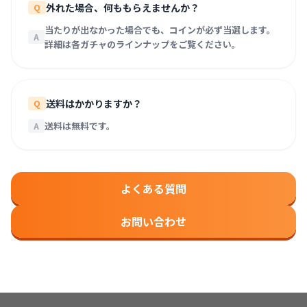
外れた場合、何ももらえませんか？
Q
当たりが出なかった場合でも、コインが必ず当選します。
A
詳細は各ガチャのラインナップをご覧ください。
送料はかかりますか？
Q
送料は無料です。
A
よくある質問
お問い合わせ