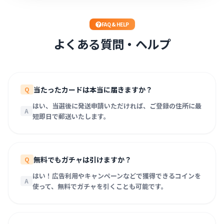
FAQ & HELP
よくある質問・ヘルプ
当たったカードは本当に届きますか？
Q
はい、当選後に発送申請いただければ、ご登録の住所に最
A
短即日で郵送いたします。
無料でもガチャは引けますか？
Q
はい！広告利用やキャンペーンなどで獲得できるコインを
A
使って、無料でガチャを引くことも可能です。